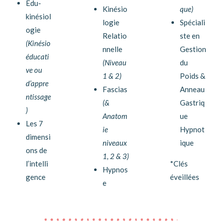
Edu-
Kinésio
que)
kinésiol
logie
Spéciali
ogie
Relatio
ste en
(Kinésio
nnelle
Gestion
éducati
(Niveau
du
ve ou
1 & 2)
Poids &
d’appre
Fascias
Anneau
ntissage
(&
Gastriq
)
Anatom
ue
Les 7
ie
Hypnot
dimensi
niveaux
ique
ons de
1, 2 & 3)
l’intelli
*Clés
Hypnos
gence
éveillées
e