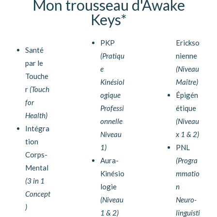
Mon trousseau d'Awake
Keys*
PKP
Erickso
Santé
(Pratiqu
nienne
par le
e
(Niveau
Touche
Kinésiol
Maître)
r
(Touch
ogique
Épigén
for
Professi
étique
Health)
onnelle
(Niveau
Intégra
Niveau
x 1 & 2)
tion
1)
PNL
Corps-
Aura-
(Progra
Mental
Kinésio
mmatio
(3 in 1
logie
n
Concept
(Niveau
Neuro-
)
1 & 2)
linguisti