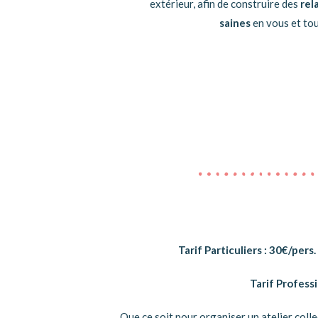
extérieur, afin de construire des
rel
saines
en vous et to
Tarif Particuliers : 30€/pe
Tarif Profess
Que ce soit pour organiser un atelier colle