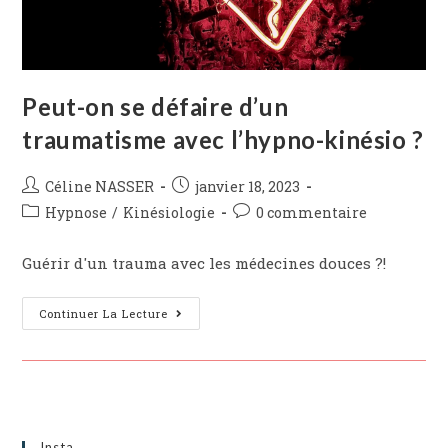
Peut-on se défaire d’un
traumatisme avec l’hypno-kinésio ?
Post
Post
Céline NASSER
janvier 18, 2023
author:
published:
Post
Post
Hypnose
/
Kinésiologie
0 commentaire
category:
comments:
Guérir d'un trauma avec les médecines douces ?!
Peut-
Continuer La Lecture
On
Se
Défaire
D’un
Traumatisme
Avec
L’hypno-
Kinésio
?
Insta