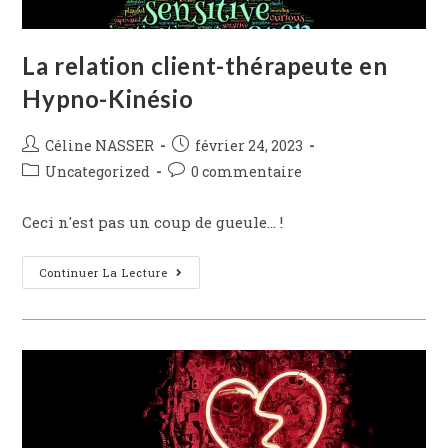
La relation client-thérapeute en
Hypno-Kinésio
Post
Post
Céline NASSER
février 24, 2023
author:
published:
Post
Post
Uncategorized
0 commentaire
category:
comments:
Ceci n'est pas un coup de gueule... !
La
Continuer La Lecture
Relation
Client-
Thérapeute
En
Hypno-
Kinésio